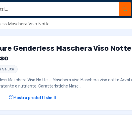
ess Maschera Viso Notte...
ure Genderless Maschera Viso Notte
iso
e Salute
less Maschera Viso Notte — Maschera viso Maschera viso notte Arval
ratante e nutriente. Caratteristiche Masc…
i
Mostra prodotti simili