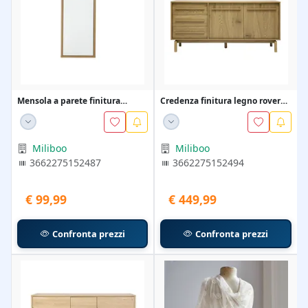
Mensola a parete finitura
Credenza finitura legno rovere
bianca e legno chia...
2 ante 3 casse...
Miliboo
Miliboo
3662275152487
3662275152494
€ 99,99
€ 449,99
Confronta prezzi
Confronta prezzi