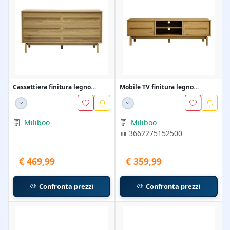
Cassettiera finitura legno
Mobile TV finitura legno
quercia 6 cassetti...
quercia L160 cm YSEU...
Miliboo
Miliboo
3662275152500
€ 469,99
€ 359,99
Confronta prezzi
Confronta prezzi