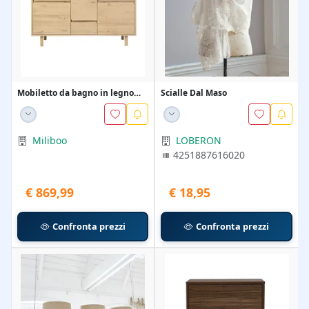
Mobiletto da bagno in legno
Scialle Dal Maso
chiaro rovere mas...
Miliboo
LOBERON
4251887616020
€ 869,99
€ 18,95
Confronta prezzi
Confronta prezzi