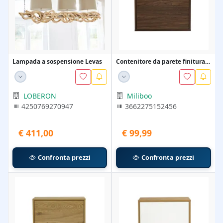
Lampada a sospensione Levas
Contenitore da parete finitura
legno scuro no...
LOBERON
Miliboo
4250769270947
3662275152456
€ 411,00
€ 99,99
Confronta prezzi
Confronta prezzi