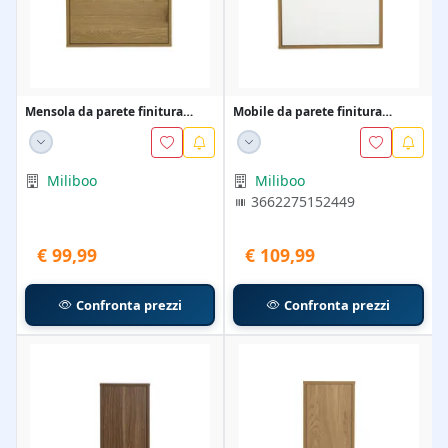
Mensola da parete finitura
Mobile da parete finitura
legno chiaro rover...
bianca e legno chia...
Miliboo
Miliboo
3662275152449
€ 99,99
€ 109,99
Confronta prezzi
Confronta prezzi