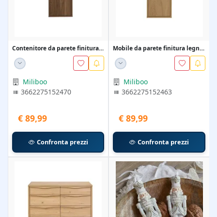
Contenitore da parete finitura
Mobile da parete finitura legno
legno scuro no...
chiaro querci...
Miliboo
Miliboo
3662275152470
3662275152463
€ 89,99
€ 89,99
Confronta prezzi
Confronta prezzi