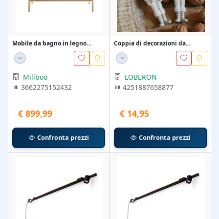
Mobile da bagno in legno
Coppia di decorazioni da
massiccio di quercia...
appendere Moriette
Miliboo
LOBERON
3662275152432
4251887658877
€ 899,99
€ 14,95
Confronta prezzi
Confronta prezzi