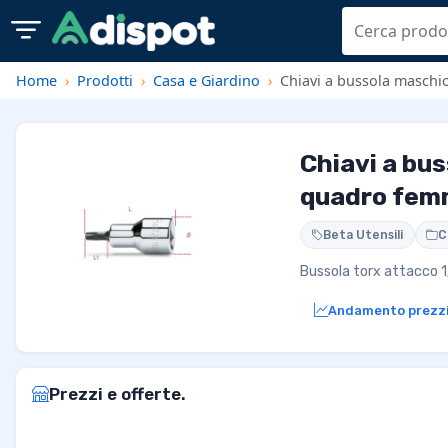
Home
Prodotti
Casa e Giardino
Chiavi a bussola maschi
Chiavi a bu
quadro femm
Beta Utensili
C
Bussola torx attacco
Andamento prezz
Prezzi e offerte.