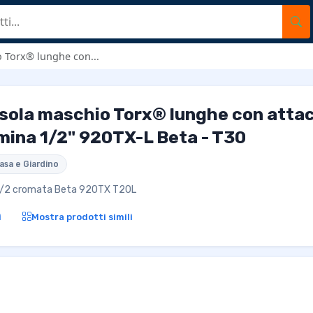
o Torx® lunghe con...
ssola maschio Torx® lunghe con atta
ina 1/2" 920TX-L Beta - T30
asa e Giardino
 1/2 cromata Beta 920TX T20L
i
Mostra prodotti simili