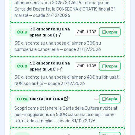
all'anno scolastico 2025/2026! Per chi paga con
Carta del Docente, la CONSEGNA è GRATIS fino al 31
marzo! — scade 31/12/2026
3€ di sconto su una
€0.0
AWFLLIB3
Copia
spesa di 30€
3€ di sconto su una spesa di almeno 30€ su
cartoleria e cancelleria — scade 31/12/2026
5€ di sconto su una
€0.0
AWFLLIB5
Copia
spesa di 50€.
5€ di sconto su una spesa di almeno 40€ su libri usati
NON scolastici — scade 31/12/2026
0.0%
CARTA CULTURA
Copia
Scopri come ottenere le Carte della Cultura rivolte ai
neo-maggiorenni, da 500€ ciascuna, e scegli come
sfruttarle al meglio! — scade 31/12/2026