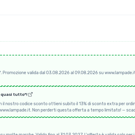
*. Promozione valida dal 03.08.2026 al 09.08.2026 su www.lampade.it
u quasi tutto*!
l nostro codice sconto ottieni subito il 13% di sconto extra per ordini 
 www.lampade.it. Non perderti questa offerta a tempo limitato! — s
u molte marche. Valido fino al 31.03.2027. L'offerta è valida solo per 