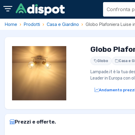
Home
Prodotti
Casa e Giardino
Globo Plafoniera Luise in
Globo Plafon
Globo
Casa e G
Lampade.it è la tua des
Leader in Europa con olt
Andamento prezz
Prezzi e offerte.