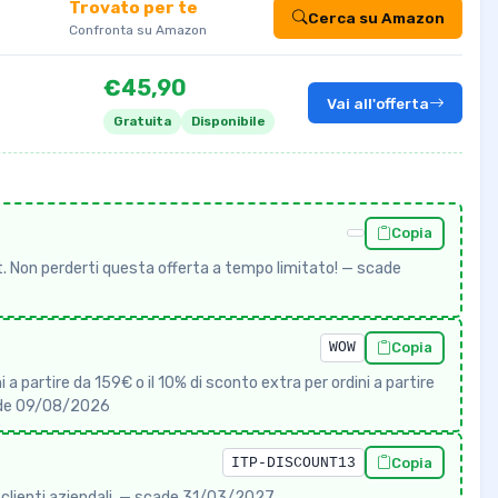
Trovato per te
Cerca su Amazon
Confronta su Amazon
€45,90
Vai all'offerta
Gratuita
Disponibile
Copia
. Non perderti questa offerta a tempo limitato! — scade
WOW
Copia
a partire da 159€ o il 10% di sconto extra per ordini a partire
cade 09/08/2026
ITP-DISCOUNT13
Copia
i clienti aziendali. — scade 31/03/2027