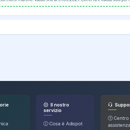
orie
Il nostro
Suppo
servizio
Centro
nica
Cosa è Adispot
assistenz