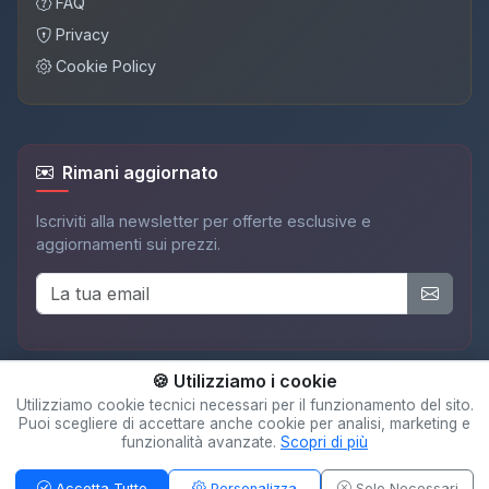
FAQ
Privacy
Cookie Policy
Rimani aggiornato
Iscriviti alla newsletter per offerte esclusive e
aggiornamenti sui prezzi.
🍪 Utilizziamo i cookie
Utilizziamo cookie tecnici necessari per il funzionamento del sito.
Puoi scegliere di accettare anche cookie per analisi, marketing e
© 2025 Adispot. Tutti i diritti riservati.
funzionalità avanzate.
Scopri di più
Sitemap
A PARTIRE DA
Vedi offerte (1)
19,95 €
Accetta Tutto
Personalizza
Solo Necessari