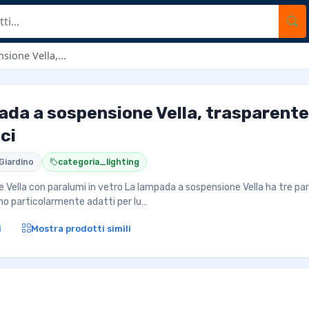
ione Vella,...
ada a sospensione Vella, trasparente,
uci
Giardino
categoria_lighting
Vella con paralumi in vetro La lampada a sospensione Vella ha tre par
no particolarmente adatti per lu…
i
Mostra prodotti simili