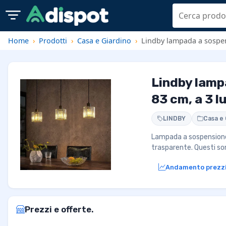
Home
Prodotti
Casa e Giardino
Lindby lampada a sospens
Lindby lamp
83 cm, a 3 l
LINDBY
Casa e 
Lampada a sospensione 
trasparente. Questi so
Andamento prezz
Prezzi e offerte.