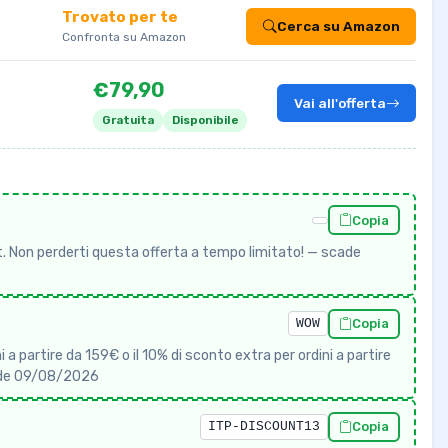
Trovato per te
Cerca su Amazon
Confronta su Amazon
€79,90
Vai all'offerta
Gratuita
Disponibile
Copia
. Non perderti questa offerta a tempo limitato! — scade
WOW
Copia
a partire da 159€ o il 10% di sconto extra per ordini a partire
cade 09/08/2026
ITP-DISCOUNT13
Copia