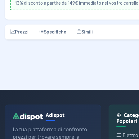
13% di sconto a partire da 149€ immediato nel vostro carrello s
Prezzi
Specifiche
Simili
Adispot
Categ
Popolari
La tua piattaforma di confronto
Elettro
prezzi per trovare sempre la