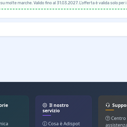
u molte marche. Valido fino al 31.03.2027. L'offerta è valida solo per 
orie
Il nostro
Suppo
servizio
Centro
nica
Cosa è Adispot
assistenz