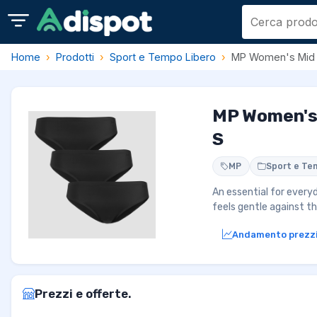
Home
Prodotti
Sport e Tempo Libero
MP Women's Mid Ri
MP Women's M
S
MP
Sport e Te
An essential for every
feels gentle against t
Andamento prezz
Prezzi e offerte.