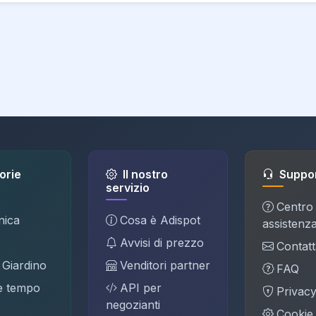
orie
Il nostro
Suppo
servizio
Centro
nica
Cosa è Adispot
assistenz
Avvisi di prezzo
Contatt
 Giardino
Venditori partner
FAQ
e tempo
API per
Privac
negozianti
Cookie 