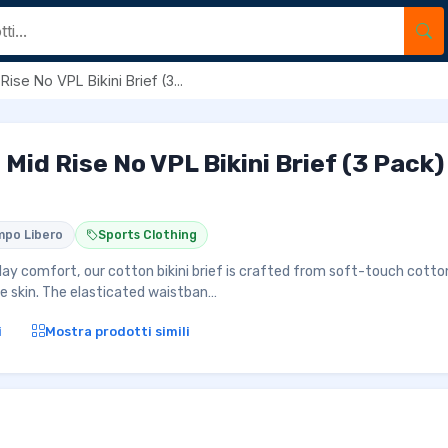
se No VPL Bikini Brief (3...
id Rise No VPL Bikini Brief (3 Pack) 
mpo Libero
Sports Clothing
day comfort, our cotton bikini brief is crafted from soft-touch cotto
he skin. The elasticated waistban…
i
Mostra prodotti simili