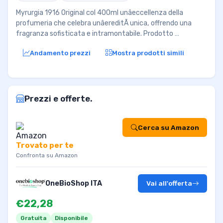
Myrurgia 1916 Original col 400ml unâeccellenza della
profumeria che celebra unâereditÃ unica, offrendo una
fragranza sofisticata e intramontabile. Prodotto …
Andamento prezzi
Mostra prodotti simili
Prezzi e offerte.
Cerca su Amazon
Trovato per te
Confronta su Amazon
OneBioShop ITA
Vai all'offerta
€22,28
Gratuita
Disponibile