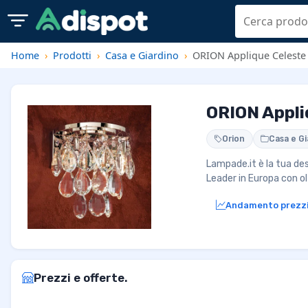
Home
Prodotti
Casa e Giardino
ORION Applique Celeste c
ORION Appliq
Orion
Casa e Gi
Lampade.it è la tua des
Leader in Europa con olt
Andamento prezz
Prezzi e offerte.