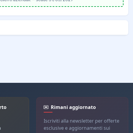
rto
Rimani aggiornato
Iscriviti alla newsletter per offerte
a
esclusive e aggiornamenti sui