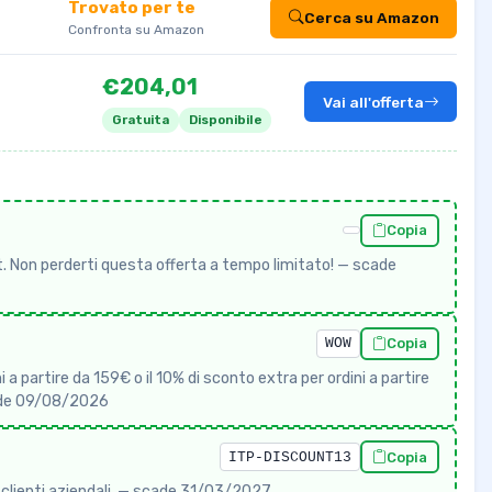
Trovato per te
Cerca su Amazon
Confronta su Amazon
€204,01
Vai all'offerta
Gratuita
Disponibile
Copia
. Non perderti questa offerta a tempo limitato! — scade
WOW
Copia
a partire da 159€ o il 10% di sconto extra per ordini a partire
cade 09/08/2026
ITP-DISCOUNT13
Copia
i clienti aziendali. — scade 31/03/2027