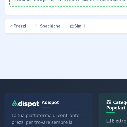
Prezzi
Specifiche
Simili
Adispot
Categ
Popolari
La tua piattaforma di confronto
Elettro
prezzi per trovare sempre la