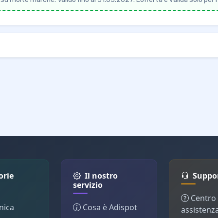
orie
Il nostro
Suppo
servizio
Centro
nica
Cosa è Adispot
assistenz