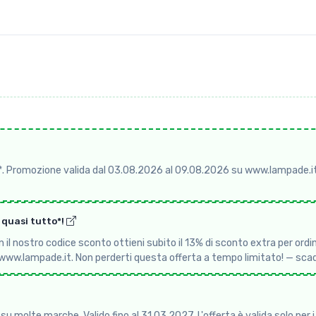
*. Promozione valida dal 03.08.2026 al 09.08.2026 su www.lampade.it
u quasi tutto*!
l nostro codice sconto ottieni subito il 13% di sconto extra per ordini 
 www.lampade.it. Non perderti questa offerta a tempo limitato! — s
u molte marche. Valido fino al 31.03.2027. L'offerta è valida solo per 