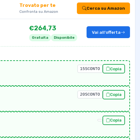
Trovato per te
Cerca su Amazon
Confronta su Amazon
€264,73
Vai all'offerta
Gratuita
Disponibile
15SCONTO
Copia
20SCONTO
Copia
Copia