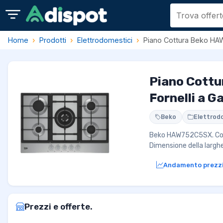
Home
Prodotti
Elettrodomestici
Piano Cottura Beko HA
Piano Cottu
Fornelli a G
Beko
Elettrod
Beko HAW752C5SX. Color
Dimensione della largh
Andamento prezz
Prezzi e offerte.