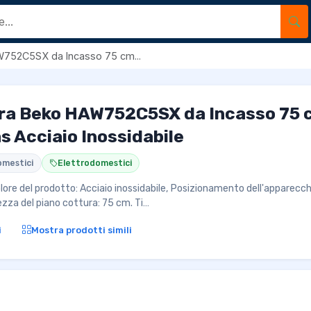
W752C5SX da Incasso 75 cm...
ra Beko HAW752C5SX da Incasso 75 
as Acciaio Inossidabile
omestici
Elettrodomestici
e del prodotto: Acciaio inossidabile, Posizionamento dell'apparecchi
ezza del piano cottura: 75 cm. Ti…
i
Mostra prodotti simili