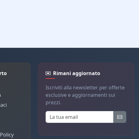
rto
Rimani aggiornato
Iscriviti alla newsletter per offerte
a
esclusive e aggiornamenti sui
prezzi.
aci
Policy