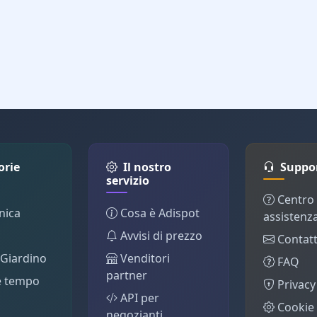
orie
Il nostro
Suppo
servizio
Centro
nica
Cosa è Adispot
assistenz
Avvisi di prezzo
Contatt
 Giardino
Venditori
FAQ
partner
e tempo
Privacy
API per
Cookie 
negozianti