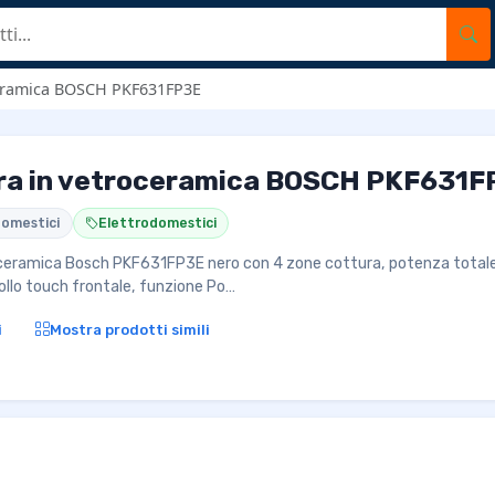
ceramica BOSCH PKF631FP3E
ura in vetroceramica BOSCH PKF631F
domestici
Elettrodomestici
oceramica Bosch PKF631FP3E nero con 4 zone cottura, potenza totale
trollo touch frontale, funzione Po…
i
Mostra prodotti simili