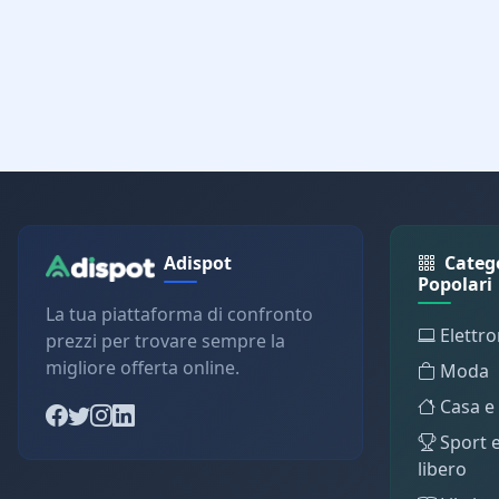
Adispot
Categ
Popolari
La tua piattaforma di confronto
Elettro
prezzi per trovare sempre la
migliore offerta online.
Moda
Casa e
Sport 
libero