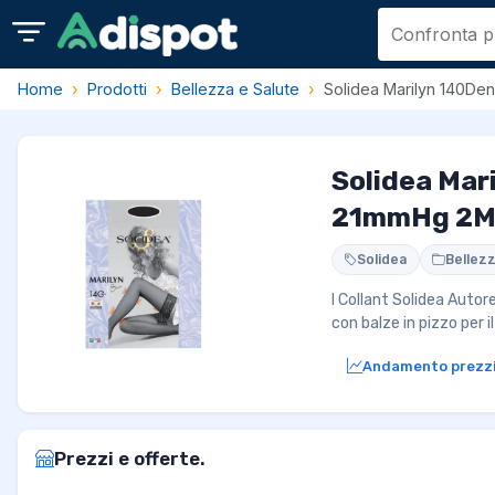
Home
Prodotti
Bellezza e Salute
Solidea Marilyn 140Den
Solidea Mar
21mmHg 2M
Solidea
Bellezz
I Collant Solidea Autor
con balze in pizzo per 
Andamento prezz
Prezzi e offerte.