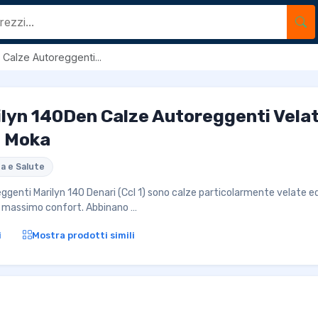
 Calze Autoreggenti...
ilyn 140Den Calze Autoreggenti Velat
 Moka
a e Salute
eggenti Marilyn 140 Denari (Ccl 1) sono calze particolarmente velate e
il massimo confort. Abbinano …
i
Mostra prodotti simili