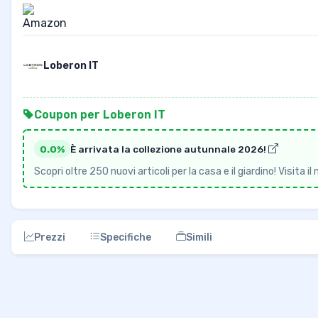
Loberon IT
Coupon per Loberon IT
0.0%
È arrivata la collezione autunnale 2026!
Scopri oltre 250 nuovi articoli per la casa e il giardino! Visita
Prezzi
Specifiche
Simili