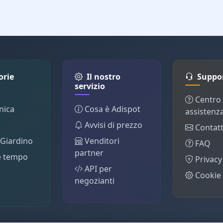
orie
Il nostro
Suppo
servizio
Centro
nica
Cosa è Adispot
assistenz
Avvisi di prezzo
Contatt
 Giardino
Venditori
FAQ
partner
e tempo
Privacy
API per
Cookie 
negozianti