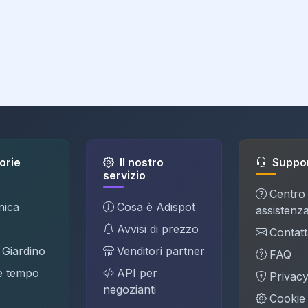
orie
Il nostro
Suppo
servizio
Centro
nica
Cosa è Adispot
assistenz
Avvisi di prezzo
Contatt
 Giardino
Venditori partner
FAQ
e tempo
API per
Privac
negozianti
Cookie 